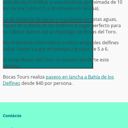
este de Isla Cristóbal, a una distancia aproximada de 10
km de Isla Colón (15 a 20 minutos en lancha).
La abundancia de peces y crustáceos en estas aguas,
hacen de la Bahía de los Delfines el lugar perfecto para
su hábitat dentro del archipiélago de Bocas del Toro.
Normalmente observamos a estos amigables delfines
saltar, nadar y jugar en parejas y grupos de 5 a 6.
Si vistas Bocas del Toro, no puedes perderte este
destino.
Bocas Tours realiza
paseos en lancha a Bahía de los
Delfines
desde $40 por persona.
Contácto